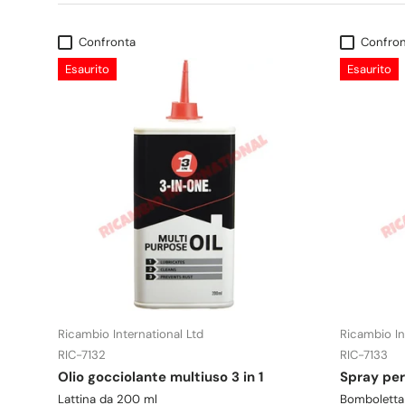
Confronta
Confron
Esaurito
Esaurito
Ricambio International Ltd
Ricambio In
RIC-7132
RIC-7133
Olio gocciolante multiuso 3 in 1
Spray per 
Lattina da 200 ml
Bomboletta