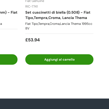
Fiat Genuine
RIC-7741
mm) - Fiat
Set cuscinetti di biella (0.508) - Fiat
Tipo,Tempra,Croma, Lancia Thema
la
Fiat Tipo,Tempra,Croma,Lancia Thema 1995cc
8V
£53.94
Aggiungi al carrello