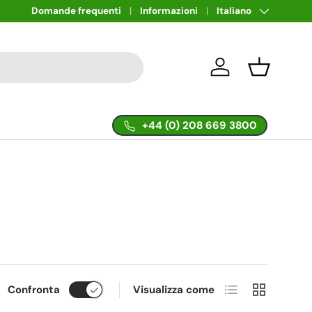
Lingua
Domande frequenti
Informazioni
Italiano
Accedi
Cestino
+44 (0) 208 669 3800
Elenco
Griglia
Confronta
Visualizza come