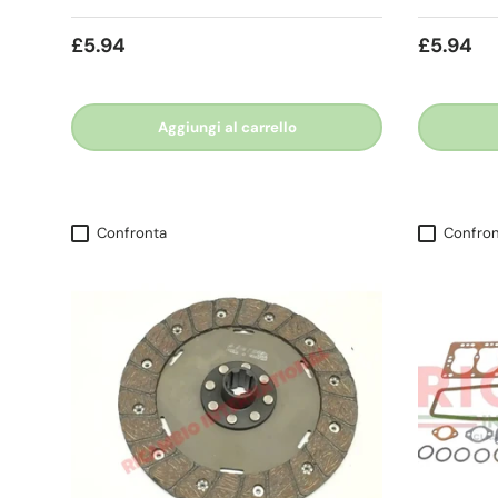
£5.94
£5.94
Aggiungi al carrello
Confronta
Confron