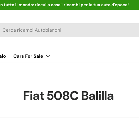
cambi per la tua auto d'epoca!
rca
alo
Cars For Sale
Fiat 508C Balilla