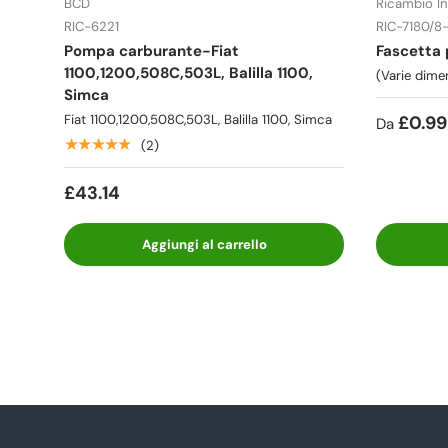
BCD
Ricambio In
RIC-6221
RIC-7180/8
Pompa carburante-Fiat
Fascetta 
1100,1200,508C,503L, Balilla 1100,
(Varie dime
Simca
Fiat 1100,1200,508C,503L, Balilla 1100, Simca
£0.99
Da
★★★★★
(2)
£43.14
Aggiungi al carrello