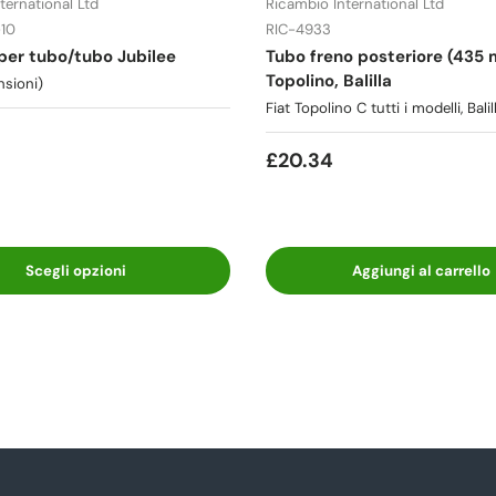
ternational Ltd
Ricambio International Ltd
-10
RIC-4933
per tubo/tubo Jubilee
Tubo freno posteriore (435 
Topolino, Balilla
nsioni)
Fiat Topolino C tutti i modelli, Balil
£20.34
Scegli opzioni
Aggiungi al carrello