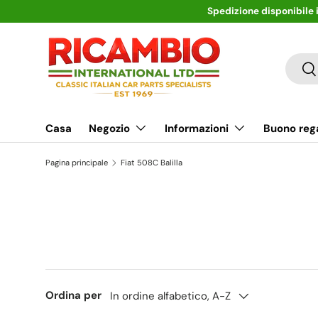
Spedizione disponibile in tutto il mondo: ricevi a casa i ri
Passa ai contenuti
Cerca
Ce
Casa
Negozio
Informazioni
Buono reg
Pagina principale
Fiat 508C Balilla
Ordina per
In ordine alfabetico, A-Z